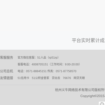
平台实时累计成
客服服务
官方微信客服：51人品（rp51rp）
客服电话：4008705151（工作时间：9:00-20:00）
公司总机
电话：0571-88845151 传真：0571-87758570
友情链接
51信用卡
51公积金管家
贷出去
76676
网贷天眼
杭州义牛网络技术有限公司版权所有 浙I
Copyright©2015-